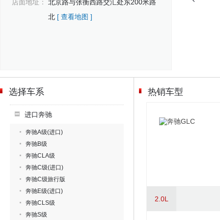
店面地址：
北京路与张衡西路交汇处东200米路
北
[ 查看地图 ]
选择车系
热销车型
进口奔驰
奔驰A级(进口)
奔驰B级
奔驰CLA级
奔驰C级(进口)
奔驰C级旅行版
奔驰E级(进口)
2.0L
奔驰CLS级
奔驰S级