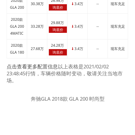
2020款
26.98万
30.38万
3.4万
--
现车充足
↓
GLA 200
询底价
2020款
29.88万
GLA 200
33.28万
3.4万
--
现车充足
↓
询底价
4MATIC
2020款
24.28万
27.68万
3.4万
--
现车充足
↓
GLA 180
询底价
点击查看更多配置信息
以上表格是2021/02/02
23:48:45行情，车辆价格随时变动，敬请关注当地市
场。
奔驰GLA 2018款 GLA 200 时尚型