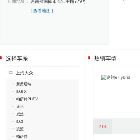
店面地址：
河南省南阳市长江中路779号
[ 查看地图 ]
选择车系
热销车型
上汽大众
新桑塔纳
ID.6 X
帕萨特PHEV
途岳
威然
ID.3
2.0L
凌渡
帕萨特