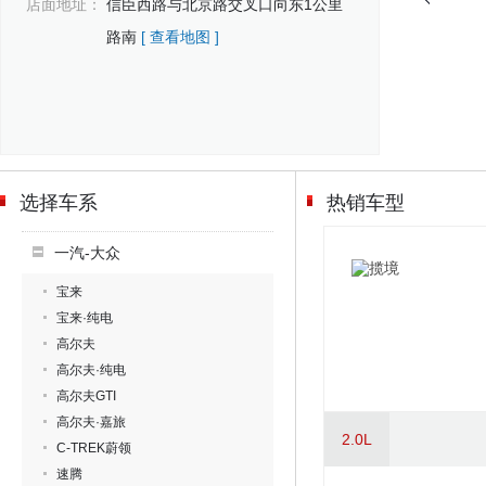
店面地址：
信臣西路与北京路交叉口向东1公里
路南
[ 查看地图 ]
选择车系
热销车型
一汽-大众
宝来
宝来·纯电
高尔夫
高尔夫·纯电
高尔夫GTI
高尔夫·嘉旅
2.0L
C-TREK蔚领
速腾