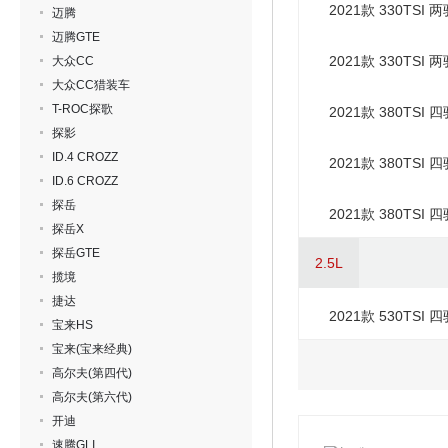
2021款 330TSI
迈腾
迈腾GTE
2021款 330TSI
大众CC
大众CC猎装车
T-ROC探歌
2021款 380TSI
探影
ID.4 CROZZ
2021款 380TSI 
ID.6 CROZZ
探岳
2021款 380TSI
探岳X
探岳GTE
2.5L
揽境
捷达
2021款 530TSI
宝来HS
宝来(宝来经典)
高尔夫(第四代)
高尔夫(第六代)
开迪
速腾GLI