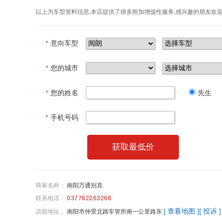
以上为车型资料信息,本店提供了很多附加增值性服务,感兴趣的朋友欢
*
意向车型
*
您的城市
*
您的姓名
先生
*
手机号码
获取最低价
商家名称：
南阳万通别克
联系电话：
037762263266
[ 查看地图 ]
[ 投诉 ]
店面地址：
南阳市仲景北路车管所南一公里路东