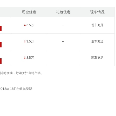
现金优惠
礼包优惠
现车情况
3.5万
--
现车充足
↓
3.5万
--
现车充足
↓
3.5万
--
现车充足
↓
车辆价格随时变动，敬请关注当地市场。
018款 18T 自动旗舰型