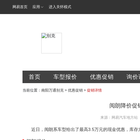
网易首页
应用
进入关怀模式
南阳万通汽车
首页
车型报价
优惠促销
询价
当前位置：
南阳万通别克
>
优惠促销
>
促销详情
阅朗降价促销
来源：网易汽车地方站
近日，阅朗系车型给出了最高3.5万元的现金优惠，库