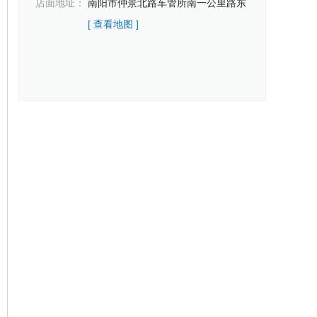
店面地址：
南阳市仲景北路车管所南一公里路东
[ 查看地图 ]