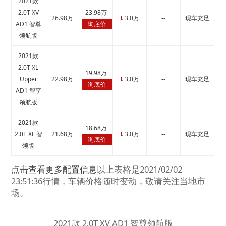
2021款
2.0T XV
23.98万
26.98万
3.0万
--
现车充足
↓
AD1 智尊
询底价
领航版
2021款
2.0T XL
19.98万
Upper
22.98万
3.0万
--
现车充足
↓
询底价
AD1 智享
领航版
2021款
18.68万
2.0T XL 智
21.68万
3.0万
--
现车充足
↓
询底价
领版
点击查看更多配置信息
以上表格是2021/02/02
23:51:36行情，车辆价格随时变动，敬请关注当地市
场。
2021款 2.0T XV AD1 智尊领航版